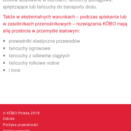
spiętrzające lub łańcuchy do transportu drutu.
Także w ekstremalnych warunkach – podczas spiekania lub
w zasobnikach przenośnikowych – rozwiązania KÖBO mają
siłę przebicia w przemyśle stalowym:
prowadniki elastyczne przewodów
łańcuchy ogniwowe
łańcuchy z odlewów ciągłych
łańcuchy rolkowe nośne
i inne
© KÖBO Polska 2018
Odcisk
Polityka prywatności
Ogólne warunki