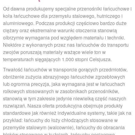
Od dawna produkujemy specjalne przenośniki łańcuchowe i
koła łańcuchowe dla przemysłu stalowego, hutniczego i
aluminiowego. Podczas produkcji częściowo bardzo duże
ciężary oraz ekstremalne warunki otoczenia stanowią
olbrzymie wymagania pod względem materiału i techniki.
Niektóre z wykonanych przez nas łańcuchów do transportu
zwojów poruszają materiały ważące wiele ton w
temperaturach sięgających 1.000 stopni Celsjusza.
Trwałość łańcuchów w transporcie gorących przedmiotów,
obniżenie zużycia abrazyjnego łańcuchów zgrzebłowych
lub ogromna precyzja, jaka wymagana jest w łańcuchach
rolkowych stosowanych w zasobnikach przenośników,
stanowią w tym zakresie jedynie niewielką część naszych
rozwiązań. Nasza oferta produkcyjna obejmuje produkty
standardowe jak również indywidualne systemy, takie jak na
przykład: łańcuchy do łoży chłodzących stosowane w
przemyśle stalowym (walcownie), łańcuchy do obracania
bloków stosowane w kuźniach, łańcuchy pociągowe,